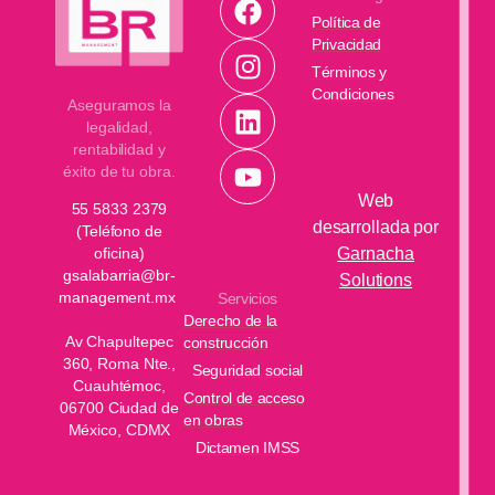
Política de
Privacidad
Términos y
Condiciones
Aseguramos la
legalidad,
rentabilidad y
éxito de tu obra.
Web
55 5833 2379
desarrollada por
(Teléfono de
Garnacha
oficina)
gsalabarria@br-
Solutions
management.mx
Servicios
Derecho de la
Av Chapultepec
construcción
360, Roma Nte.,
Seguridad social
Cuauhtémoc,
Control de acceso
06700 Ciudad de
en obras
México, CDMX
Dictamen IMSS